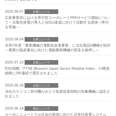
2025.08.07
企業ニュース
広島事業所における寄付型コーポレートPPAサービス開始につい
て～太陽光発電の導入とSDGs達成に向けて活動する団体へ寄付
を実施～
2025.08.04
企業ニュース
令和7年度「農業機械の電動化促進事業」に当社製品5機種が採択
～農業の脱炭素化に向けた電動農業機械の普及を後押し～
2025.07.10
企業ニュース
ESG指数「FTSE Blossom Japan Sector Relative Index」の構成
銘柄に3年連続で選定されました
2025.06.26
企業ニュース
当社のラジコン草刈機がみどり投資促進税制の対象機械に認定さ
れました
2025.06.18
製品ニュース
カーボンニュートラル社会の実現に向けた次世代発電システム