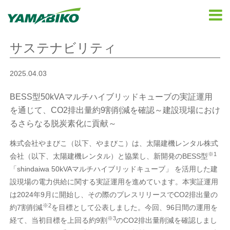
サステナビリティ
2025.04.03
BESS型50kVAマルチハイブリッドキューブの実証運用
を通じて、CO2排出量約9割削減を確認～建設現場におけ
るさらなる脱炭素化に貢献～
株式会社やまびこ（以下、やまびこ）は、太陽建機レンタル株式
※1
会社（以下、太陽建機レンタル）と協業し、新開発のBESS型
「shindaiwa 50kVAマルチハイブリッドキューブ」 を活用した建
設現場の電力供給に関する実証運用を進めています。本実証運用
は2024年9月に開始し、その際のプレスリリースでCO2排出量の
※2
約7割削減
を目標として公表しました。今回、96日間の運用を
※3
経て、当初目標を上回る約9割
のCO2排出量削減を確認しまし