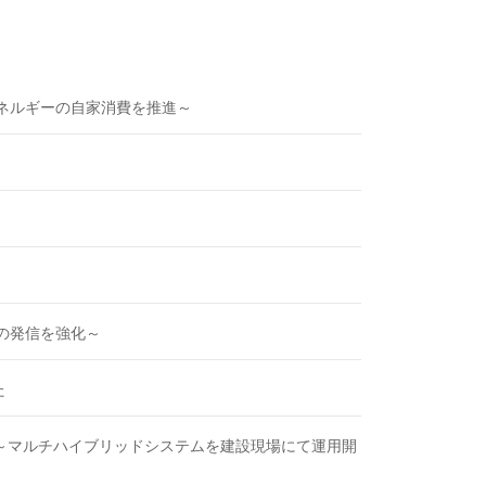
ネルギーの自家消費を推進～
の発信を強化～
た
 ～マルチハイブリッドシステムを建設現場にて運用開