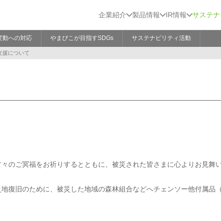
企業紹介
製品情報
IR情報
サステナ
変動への対応
やまびこが目指すSDGs
サステナビリティ活動
支援について
方々のご冥福をお祈りするとともに、被災された皆さまに心よりお見舞
地復旧のために、被災した地域の森林組合などへチェンソー他付属品（