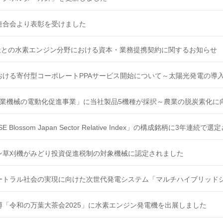
連合会より表彰を受けました
式会社との水素エンジン分野における資本・業務提携契約に関するお知らせ
おける寄付型コーポレートPPAサービス開始について～太陽光発電の導入
農業機械の電動化促進事業」に当社製品5機種が採択～農業の脱炭素化に
E Blossom Japan Sector Relative Index」の構成銘柄に3年連続
ン草刈機がみどり投資促進税制の対象機械に認定されました
ートラル社会の実現に向けた次世代発電システム「マルチハイブリッドシス
博「令和の万葉大茶会2025」に水素エンジン発電機を出展しました