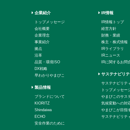
企業紹介
IR情報
トップメッセージ
IR情報トップ
会社概要
経営方針
企業理念
財務・業績
事業紹介
株主・株式情報
拠点
IRライブラリ
沿革
IRニュース
品質・環境ISO
IRに関するお問
DX戦略
サステナビリテ
早わかりやまびこ
サステナビリテ
製品情報
トップメッセー
ブランドについて
やまびこのサス
KIORITZ
気候変動への対
Shindaiwa
やまびこが目指す
ECHO
サステナビリテ
安全作業のために