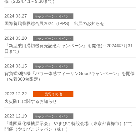
催（2024.4.1～9.30まで）
2024.03.27
キャンペーン・イベント
国際養鶏養豚総合展2024（IPPS) 出展のお知らせ
2024.03.20
キャンペーン・イベント
『新型乗用溝切機発売記念キャンペーン』を開催(～2024年7月31
日まで)
2024.03.15
キャンペーン・イベント
背負式刈払機『パワー体感フィーリンGood!キャンペーン』を開催
（先着300台限定）
2023.12.22
品質その他
火災防止に関するお知らせ
2023.12.19
キャンペーン・イベント
『造園緑化機械展示会』 やまびこ特設会場（東京都青梅市）にて
開催（やまびこジャパン（株））