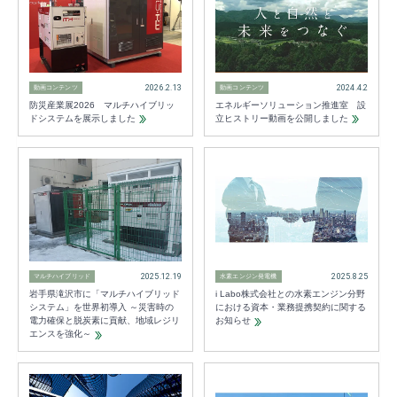
2026.2.13
2024.4.2
動画コンテンツ
動画コンテンツ
防災産業展2026 マルチハイブリッ
エネルギーソリューション推進室 設
ドシステムを展示しました
立ヒストリー動画を公開しました
2025.12.19
2025.8.25
マルチハイブリッド
水素エンジン発電機
岩手県滝沢市に「マルチハイブリッド
i Labo株式会社との水素エンジン分野
システム」を世界初導入 ～災害時の
における資本・業務提携契約に関する
電力確保と脱炭素に貢献、地域レジリ
お知らせ
エンスを強化～