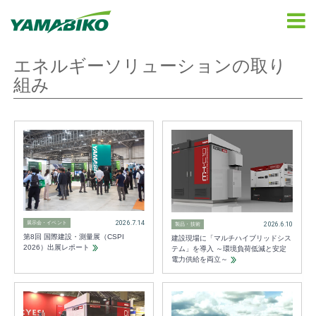
エネルギーソリューションの取り
組み
2026.7.14
展示会・イベント
2026.6.10
製品・技術
第8回 国際建設・測量展（CSPI
建設現場に「マルチハイブリッドシス
2026）出展レポート
テム」を導入 ～環境負荷低減と安定
電力供給を両立～