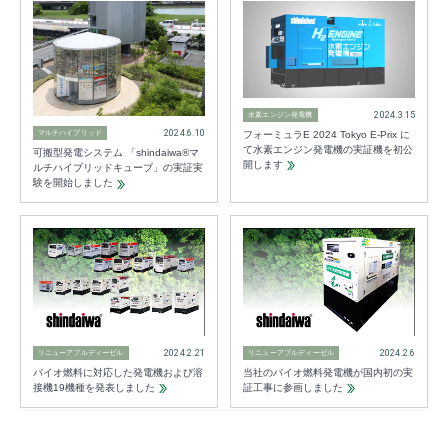
2024.3.15
水素エンジン発電機
2024.6.10
フォーミュラE 2024 Tokyo E-Prix に
マルチハイブリッド
て水素エンジン発電機の実証機を初公
可搬型発電システム 「shindaiwa®マ
開します
ルチハイブリッドキューブ」の実証実
験を開始しました
2024.2.21
2024.2.6
リニューアブルディーゼル
リニューアブルディーゼル
バイオ燃料に対応した発電機および溶
当社のバイオ燃料発電機が国内初の実
接機19機種を発表しました
証工事に参画しました