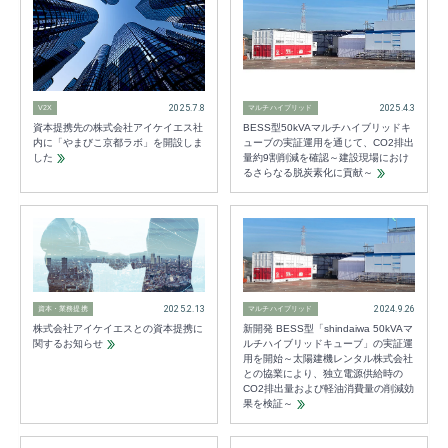
2025.7.8
2025.4.3
V2X
マルチハイブリッド
資本提携先の株式会社アイケイエス社
BESS型50kVAマルチハイブリッドキ
内に「やまびこ京都ラボ」を開設しま
ューブの実証運用を通じて、CO2排出
した
量約9割削減を確認～建設現場におけ
るさらなる脱炭素化に貢献～
2025.2.13
2024.9.26
資本・業務提携
マルチハイブリッド
株式会社アイケイエスとの資本提携に
新開発 BESS型「shindaiwa 50kVAマ
関するお知らせ
ルチハイブリッドキューブ」の実証運
用を開始～太陽建機レンタル株式会社
との協業により、独立電源供給時の
CO2排出量および軽油消費量の削減効
果を検証～